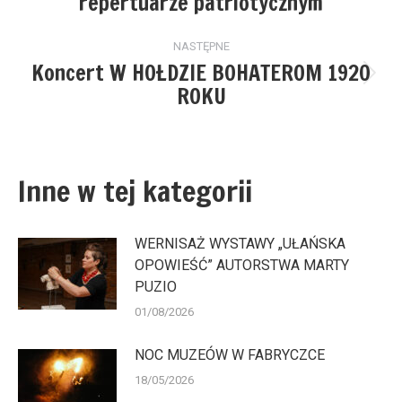
repertuarze patriotycznym
wpis:
NASTĘPNE
Koncert W HOŁDZIE BOHATEROM 1920
Następny
ROKU
wpis:
Inne w tej kategorii
WERNISAŻ WYSTAWY „UŁAŃSKA
OPOWIEŚĆ” AUTORSTWA MARTY
PUZIO
01/08/2026
NOC MUZEÓW W FABRYCZCE
18/05/2026