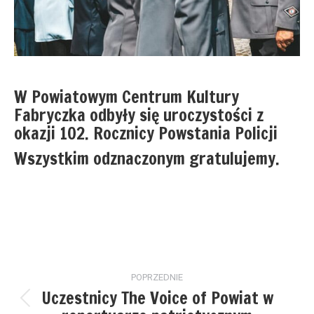
W Powiatowym Centrum Kultury
Fabryczka odbyły się uroczystości z
okazji 102. Rocznicy Powstania Policji
Wszystkim odznaczonym gratulujemy.
Nawigacja
POPRZEDNIE
wpisów
Uczestnicy The Voice of Powiat w
Poprzedni