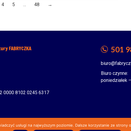
4
5
…
48
→
501 9
tury FABRYCZKA
biuro@fabrycz
Biuro czynne:
poniedziałek –
2 0000 8102 0245 6317
wiadczyć usługi na najwyższym poziomie. Dalsze korzystanie ze strony o