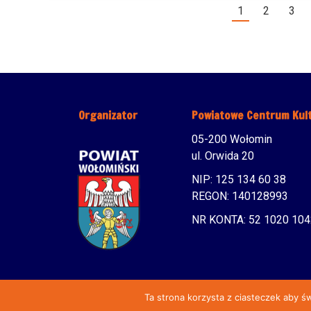
1
2
3
Organizator
Powiatowe Centrum Kul
05-200 Wołomin
ul. Orwida 20
NIP: 125 134 60 38
REGON: 140128993
NR KONTA: 52 1020 104
Ta strona korzysta z ciasteczek aby ś