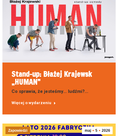
Stand-up: Błażej Krajewsk
„HUMAN”
Co sprawia, że jesteśmy… ludźmi?…
Więcej o wydarzeniu
Zapowiedzi
maj
5
2026