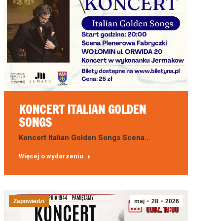
KONCERT ITALIAN GOLDEN
SONGS
Koncert Italian Golden Songs Scena…
Więcej o wydarzeniu
Zapowiedzi
maj
28
2026