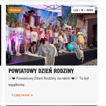
Relacje
cze
8
2026
POWIATOWY DZIEŃ RODZINY
🎈❤️ Powiatowy Dzień Rodziny za nami! ❤️🎈 To był
wyjątkowy…
Czytaj całość