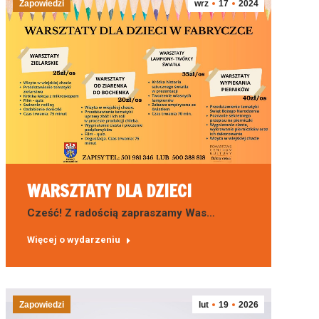
Zapowiedzi
wrz
17
2024
WARSZTATY DLA DZIECI
Cześć! Z radością zapraszamy Was…
Więcej o wydarzeniu
Zapowiedzi
lut
19
2026