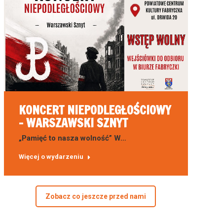
KONCERT NIEPODLEGŁOŚCIOWY
– WARSZAWSKI SZNYT
„Pamięć to nasza wolność” W…
Więcej o wydarzeniu
Zobacz co jeszcze przed nami