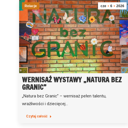
Relacje
cze
6
2026
WERNISAŻ WYSTAWY „NATURA BEZ
GRANIC”
„Natura bez Granic” – wernisaż pełen talentu,
wrażliwości i dziecięcej…
Czytaj całość