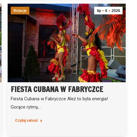
Relacje
lip
6
2026
FIESTA CUBANA W FABRYCZCE
Fiesta Cubana w Fabryczce Ależ to była energia!
Gorące rytmy,…
Czytaj całość