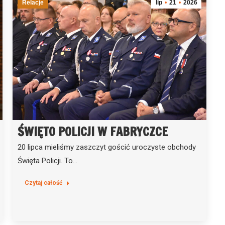
Relacje
lip
21
2026
ŚWIĘTO POLICJI W FABRYCZCE
20 lipca mieliśmy zaszczyt gościć uroczyste obchody
Święta Policji. To…
Czytaj całość