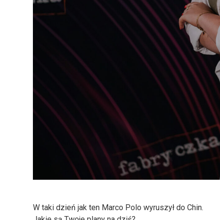
W taki dzień jak ten Marco Polo wyruszył do Chin.
Jakie są Twoje plany na dziś?