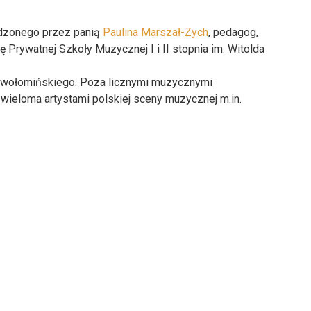
adzonego przez panią
Paulina Marszał-Zych
, pedagog,
rywatnej Szkoły Muzycznej I i II stopnia im. Witolda
tu wołomińskiego. Poza licznymi muzycznymi
wieloma artystami polskiej sceny muzycznej m.in.