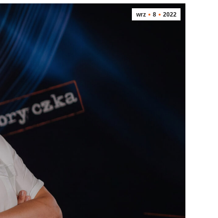
wrz
8
2022