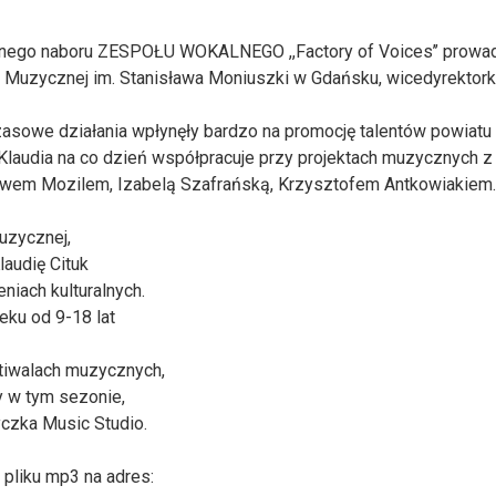
lejnego naboru ZESPOŁU WOKALNEGO ,,Factory of Voices’’ prow
uzycznej im. Stanisława Moniuszki w Gdańsku, wicedyrektorkę P
czasowe działania wpłynęły bardzo na promocję talentów powia
laudia na co dzień współpracuje przy projektach muzycznych z 
ławem Mozilem, Izabelą Szafrańską, Krzysztofem Antkowiakiem.
muzycznej,
audię Cituk
iach kulturalnych.
eku od 9-18 lat
stiwalach muzycznych,
y w tym sezonie,
czka Music Studio.
pliku mp3 na adres: