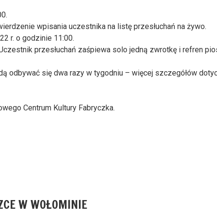
00.
ierdzenie wpisania uczestnika na listę przesłuchań na żywo.
2 r. o godzinie 11:00.
czestnik przesłuchań zaśpiewa solo jedną zwrotkę i refren pi
ą odbywać się dwa razy w tygodniu – więcej szczegółów doty
owego Centrum Kultury Fabryczka.
ZCE W WOŁOMINIE
Następny
wpis: