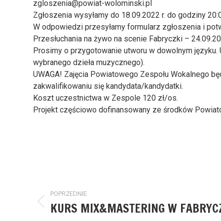
zgloszenia@powiat-wolominski.pl
Zgłoszenia wysyłamy do 18.09.2022 r. do godziny 20:
W odpowiedzi przesyłamy formularz zgłoszenia i potw
Przesłuchania na żywo na scenie Fabryczki – 24.09.202
Prosimy o przygotowanie utworu w dowolnym języku. U
wybranego dzieła muzycznego).
UWAGA! Zajęcia Powiatowego Zespołu Wokalnego będ
zakwalifikowaniu się kandydata/kandydatki.
Koszt uczestnictwa w Zespole 120 zł/os.
Projekt częściowo dofinansowany ze środków Powiat
Nawigacja
POPRZEDNIE
wpisów
KURS MIX&MASTERING W FABRYC
Poprzedni
wpis: