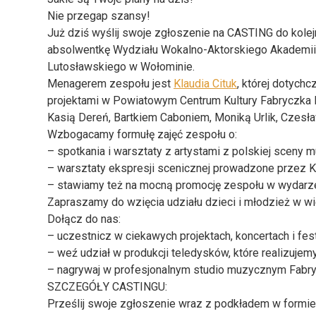
Nie przegap szansy!
Już dziś wyślij swoje zgłoszenie na CASTING do ko
absolwentkę Wydziału Wokalno-Aktorskiego Akademii M
Lutosławskiego w Wołominie.
Menagerem zespołu jest
Klaudia Cituk
, której dotych
projektami w Powiatowym Centrum Kultury Fabryczka K
Kasią Dereń, Bartkiem Caboniem, Moniką Urlik, Czes
Wzbogacamy formułę zajęć zespołu o:
– spotkania i warsztaty z artystami z polskiej sceny 
– warsztaty ekspresji scenicznej prowadzone przez Kl
– stawiamy też na mocną promocję zespołu w wydarzen
Zapraszamy do wzięcia udziału dzieci i młodzież w wi
Dołącz do nas:
– uczestnicz w ciekawych projektach, koncertach i fe
– weź udział w produkcji teledysków, które realizujem
– nagrywaj w profesjonalnym studio muzycznym Fabry
SZCZEGÓŁY CASTINGU:
Prześlij swoje zgłoszenie wraz z podkładem w formie 