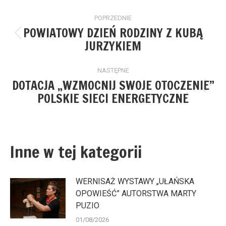
Nawigacja
POPRZEDNIE
wpisów
POWIATOWY DZIEŃ RODZINY Z KUBĄ
Poprzedni
JURZYKIEM
wpis:
NASTĘPNE
DOTACJA „WZMOCNIJ SWOJE OTOCZENIE”
Następny
POLSKIE SIECI ENERGETYCZNE
wpis:
Inne w tej kategorii
WERNISAŻ WYSTAWY „UŁAŃSKA
OPOWIEŚĆ” AUTORSTWA MARTY
PUZIO
01/08/2026