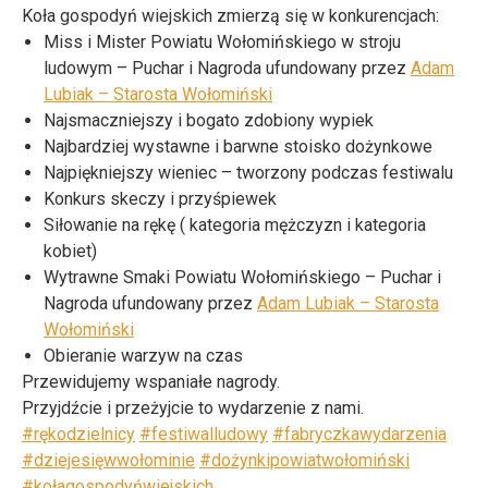
Koła gospodyń wiejskich zmierzą się w konkurencjach:
Miss i Mister Powiatu Wołomińskiego w stroju
ludowym – Puchar i Nagroda ufundowany przez
Adam
Lubiak – Starosta Wołomiński
Najsmaczniejszy i bogato zdobiony wypiek
Najbardziej wystawne i barwne stoisko dożynkowe
Najpiękniejszy wieniec – tworzony podczas festiwalu
Konkurs skeczy i przyśpiewek
Siłowanie na rękę ( kategoria mężczyzn i kategoria
kobiet)
Wytrawne Smaki Powiatu Wołomińskiego – Puchar i
Nagroda ufundowany przez
Adam Lubiak – Starosta
Wołomiński
Obieranie warzyw na czas
Przewidujemy wspaniałe nagrody.
Przyjdźcie i przeżyjcie to wydarzenie z nami.
#rękodzielnicy
#festiwalludowy
#fabryczkawydarzenia
#dziejesięwwołominie
#dożynkipowiatwołomiński
#kołagospodyńwiejskich