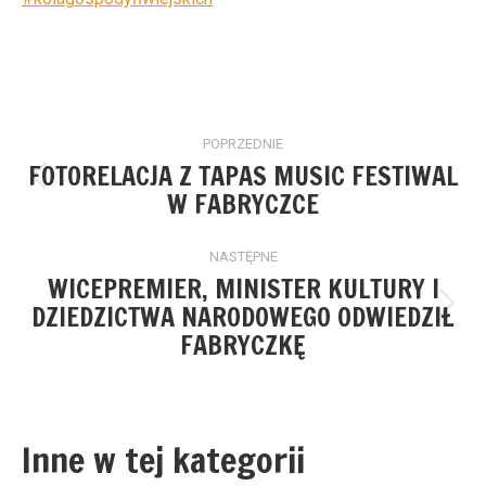
Nawigacja
POPRZEDNIE
wpisów
FOTORELACJA Z TAPAS MUSIC FESTIWAL
Poprzedni
W FABRYCZCE
wpis:
NASTĘPNE
WICEPREMIER, MINISTER KULTURY I
DZIEDZICTWA NARODOWEGO ODWIEDZIŁ
Następny
FABRYCZKĘ
wpis:
Inne w tej kategorii