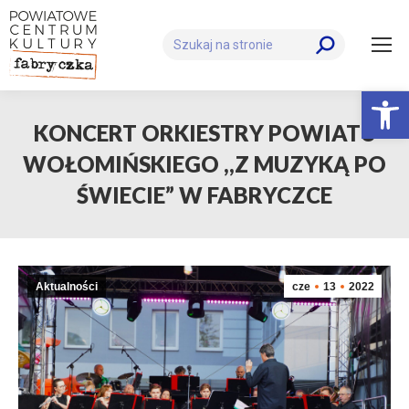
Szukaj:
Otwórz 
KONCERT ORKIESTRY POWIATU
WOŁOMIŃSKIEGO ,,Z MUZYKĄ PO
ŚWIECIE” W FABRYCZCE
Aktualności
cze
13
2022