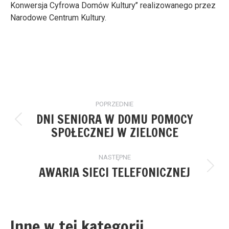
Konwersja Cyfrowa Domów Kultury’’ realizowanego przez
Narodowe Centrum Kultury.
Nawigacja
POPRZEDNIE
wpisów
DNI SENIORA W DOMU POMOCY
Poprzedni
SPOŁECZNEJ W ZIELONCE
wpis:
NASTĘPNE
AWARIA SIECI TELEFONICZNEJ
Następny
wpis:
Inne w tej kategorii