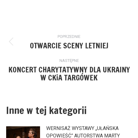
Nawigacja
POPRZEDNIE
wpisów
OTWARCIE SCENY LETNIEJ
Poprzedni
wpis:
NASTĘPNE
KONCERT CHARYTATYWNY DLA UKRAINY
Następny
W CKiA TARGÓWEK
wpis:
Inne w tej kategorii
WERNISAŻ WYSTAWY „UŁAŃSKA
OPOWIEŚĆ” AUTORSTWA MARTY