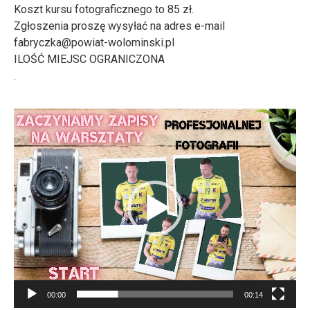
Koszt kursu fotograficznego to 85 zł.
Zgłoszenia proszę wysyłać na adres e-mail
fabryczka@powiat-wolominski.pl
ILOŚĆ MIEJSC OGRANICZONA
.
Odtwarzacz
video
00:00
00:14