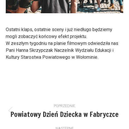
Ostatni klaps, ostatnie sceny i już niedługo będziemy
mogli zobaczyć końcowy efekt projektu.
W zeszłym tygodniu na planie filmowym odwiedziła nas
Pani Hanna Skrzypczak Naczelnik Wydziału Edukacji i
Kultury Starostwa Powiatowego w Wołominie.
Nawigacja
POPRZEDNIE
wpisów
Powiatowy Dzień Dziecka w Fabryczce
Poprzedni
wpis:
NASTĘPNE