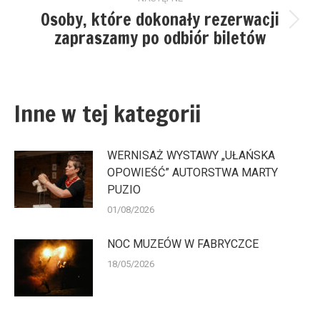
Osoby, które dokonały rezerwacji
Następny
zapraszamy po odbiór biletów
wpis:
Inne w tej kategorii
WERNISAŻ WYSTAWY „UŁAŃSKA
OPOWIEŚĆ” AUTORSTWA MARTY
PUZIO
01/08/2026
NOC MUZEÓW W FABRYCZCE
18/05/2026