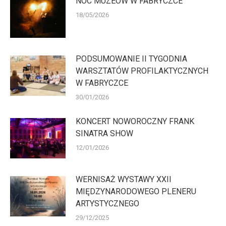
NOC MUZEÓW W FABRYCZCE
18/05/2026
PODSUMOWANIE II TYGODNIA
WARSZTATÓW PROFILAKTYCZNYCH
W FABRYCZCE
30/01/2026
KONCERT NOWOROCZNY FRANK
SINATRA SHOW
12/01/2026
WERNISAŻ WYSTAWY XXII
MIĘDZYNARODOWEGO PLENERU
ARTYSTYCZNEGO
29/12/2025