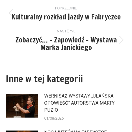
Nawigacja
POPRZEDNIE
wpisów
Kulturalny rozkład jazdy w Fabryczce
Poprzedni
wpis:
NASTĘPNE
Zobaczyć… – Zapowiedź – Wystawa
Następny
Marka Janickiego
wpis:
Inne w tej kategorii
WERNISAŻ WYSTAWY „UŁAŃSKA
OPOWIEŚĆ” AUTORSTWA MARTY
PUZIO
01/08/2026