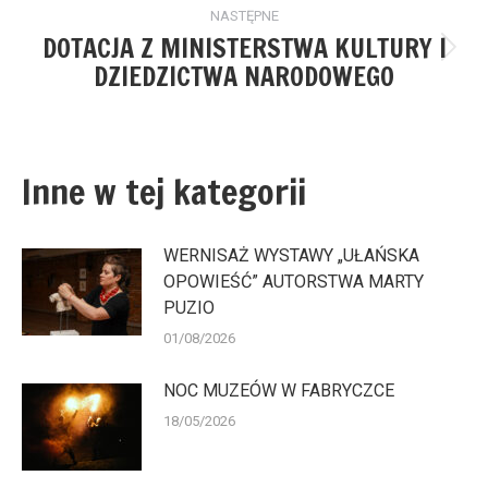
NASTĘPNE
DOTACJA Z MINISTERSTWA KULTURY I
Następny
DZIEDZICTWA NARODOWEGO
wpis:
Inne w tej kategorii
WERNISAŻ WYSTAWY „UŁAŃSKA
OPOWIEŚĆ” AUTORSTWA MARTY
PUZIO
01/08/2026
NOC MUZEÓW W FABRYCZCE
18/05/2026