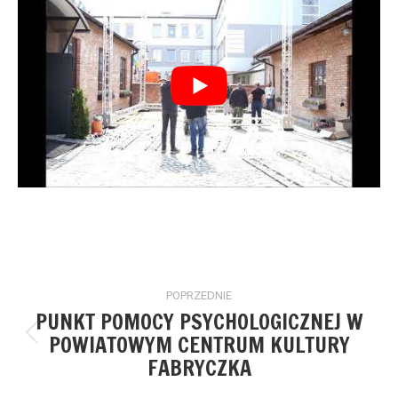
Nawigacja
POPRZEDNIE
wpisów
PUNKT POMOCY PSYCHOLOGICZNEJ W
POWIATOWYM CENTRUM KULTURY
Poprzedni
FABRYCZKA
wpis: