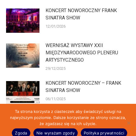
KONCERT NOWOROCZNY FRANK
SINATRA SHOW
12/01/2026
WERNISAŻ WYSTAWY XXII
MIĘDZYNARODOWEGO PLENERU
ARTYSTYCZNEGO
29/12/2025
KONCERT NOWOROCZNY – FRANK
SINATRA SHOW
06/11/2025
Ta strona korzysta z ciasteczek aby świadczyć usługi na
najwyższym poziomie. Dalsze korzystanie ze strony oznacza,
że zgadzasz się na ich użycie.
© Fabryczka 2026 | Przygotowane przez:
Reklama-Wolomin.pl
&
ht6.pl
Zgoda
Nie wyrażam zgody
Polityka prywatności