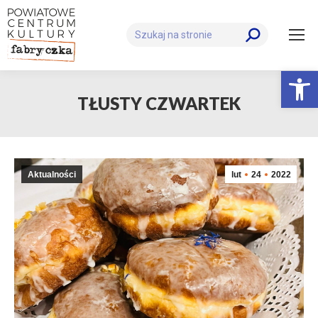
Szukaj:
Otwórz 
TŁUSTY CZWARTEK
Aktualności
lut
24
2022