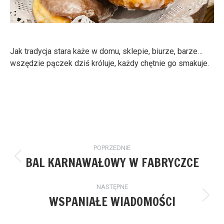
Jak tradycja stara każe w domu, sklepie, biurze, barze…
wszędzie pączek dziś króluje, każdy chętnie go smakuje.
Nawigacja
POPRZEDNIE
wpisów
BAL KARNAWAŁOWY W FABRYCZCE
Poprzedni
wpis:
NASTĘPNE
WSPANIAŁE WIADOMOŚCI
Następny
wpis: