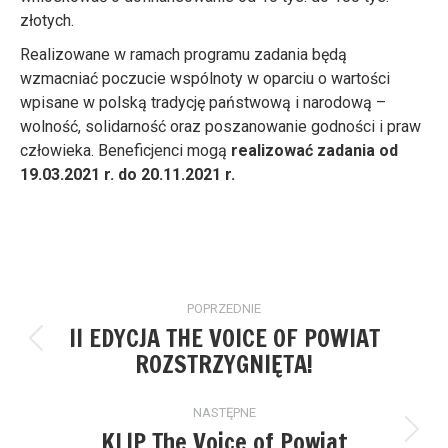
złotych.
Realizowane w ramach programu zadania będą
wzmacniać poczucie wspólnoty w oparciu o wartości
wpisane w polską tradycję państwową i narodową –
wolność, solidarność oraz poszanowanie godności i praw
człowieka. Beneficjenci mogą
realizować zadania od
19.03.2021 r. do 20.11.2021 r.
Nawigacja
POPRZEDNIE
wpisów
II EDYCJA THE VOICE OF POWIAT
Poprzedni
ROZSTRZYGNIĘTA!
wpis:
NASTĘPNE
KLIP The Voice of Powiat
Następny