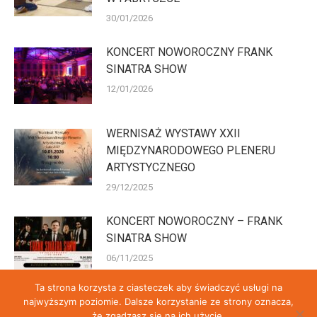
30/01/2026
KONCERT NOWOROCZNY FRANK
SINATRA SHOW
12/01/2026
WERNISAŻ WYSTAWY XXII
MIĘDZYNARODOWEGO PLENERU
ARTYSTYCZNEGO
29/12/2025
KONCERT NOWOROCZNY – FRANK
SINATRA SHOW
06/11/2025
Ta strona korzysta z ciasteczek aby świadczyć usługi na
najwyższym poziomie. Dalsze korzystanie ze strony oznacza,
że zgadzasz się na ich użycie.