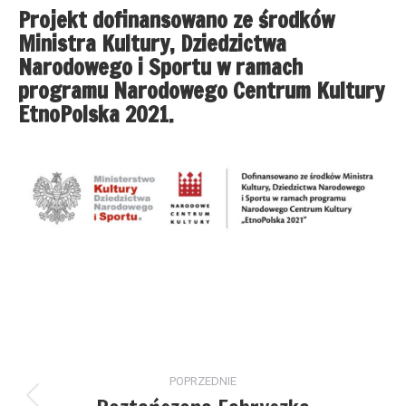
Projekt dofinansowano ze środków
Ministra Kultury, Dziedzictwa
Narodowego i Sportu w ramach
programu Narodowego Centrum Kultury
EtnoPolska 2021.
Nawigacja
POPRZEDNIE
wpisów
Poprzedni