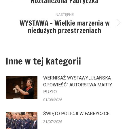
Roztańczona Fabryczka
wpis:
NASTĘPNE
WYSTAWA – Wielkie marzenia w
Następny
niedużych przestrzeniach
wpis:
Inne w tej kategorii
WERNISAŻ WYSTAWY „UŁAŃSKA
OPOWIEŚĆ” AUTORSTWA MARTY
PUZIO
01/08/2026
ŚWIĘTO POLICJI W FABRYCZCE
21/07/2026