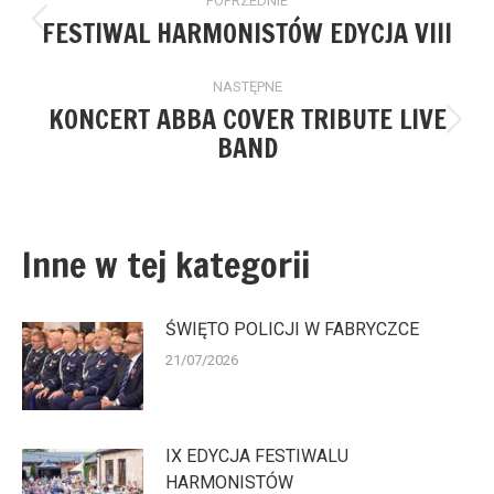
POPRZEDNIE
wpisów
FESTIWAL HARMONISTÓW EDYCJA VIII
Poprzedni
wpis:
NASTĘPNE
KONCERT ABBA COVER TRIBUTE LIVE
Następny
BAND
wpis:
Inne w tej kategorii
ŚWIĘTO POLICJI W FABRYCZCE
21/07/2026
IX EDYCJA FESTIWALU
HARMONISTÓW