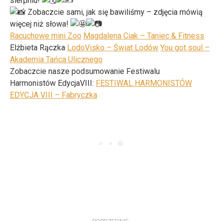
sierpniu!
Zobaczcie sami, jak się bawiliśmy – zdjęcia mówią
więcej niż słowa!
Racuchowe mini Zoo
Magdalena Ciak – Taniec & Fitness
Elżbieta Rączka
LodoVisko – Świat Lodów
You got soul –
Akademia Tańca Ulicznego
Zobaczcie nasze podsumowanie Festiwalu
Harmonistów
EdycjaVIII:
FESTIWAL HARMONISTÓW
EDYCJA VIII – Fabryczka
Nawigacja