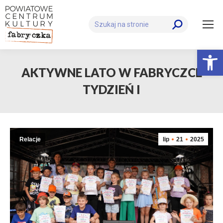
Szukaj:
Otwórz 
AKTYWNE LATO W FABRYCZCE
TYDZIEŃ I
Relacje
lip
21
2025