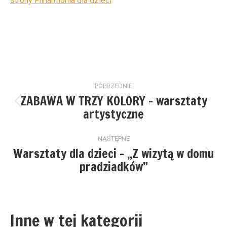
strony Filharmonia dla dzieci
Nawigacja
POPRZEDNIE
wpisów
ZABAWA W TRZY KOLORY – warsztaty
Poprzedni
artystyczne
wpis:
NASTĘPNE
Warsztaty dla dzieci – „Z wizytą w domu
Następny
pradziadków”
wpis:
Inne w tej kategorii