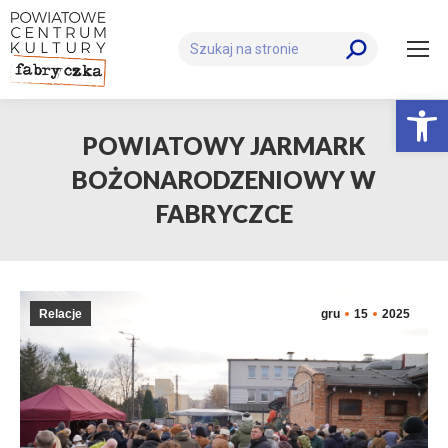
Szukaj:
Otwórz 
POWIATOWY JARMARK
BOŻONARODZENIOWY W
FABRYCZCE
Relacje
gru
15
2025