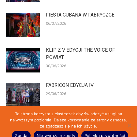
FIESTA CUBANA W FABRYCZCE
06/07/2026
KLIP Z V EDYCJI THE VOICE OF
POWIAT
30/06/2026
FABRICON EDYCJA IV
29/06/2026
Ta strona korzysta z ciasteczek aby świadczyć usługi na
najwyższym poziomie. Dalsze korzystanie ze strony oznacza,
że zgadzasz się na ich użycie.
© Fabryczka 2026 | Przygotowane przez:
Reklama-Wolomin.pl
&
ht6.pl
Zgoda
Nie wyrażam zgody
Polityka prywatności