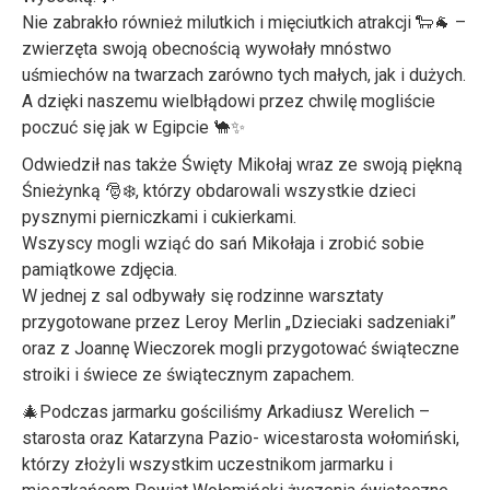
Nie zabrakło również milutkich i mięciutkich atrakcji 🐑🐐 –
zwierzęta swoją obecnością wywołały mnóstwo
uśmiechów na twarzach zarówno tych małych, jak i dużych.
A dzięki naszemu wielbłądowi przez chwilę mogliście
poczuć się jak w Egipcie 🐪✨
Odwiedził nas także Święty Mikołaj wraz ze swoją piękną
Śnieżynką 🎅❄️, którzy obdarowali wszystkie dzieci
pysznymi pierniczkami i cukierkami.
Wszyscy mogli wziąć do sań Mikołaja i zrobić sobie
pamiątkowe zdjęcia.
W jednej z sal odbywały się rodzinne warsztaty
przygotowane przez Leroy Merlin „Dzieciaki sadzeniaki”
oraz z Joannę Wieczorek mogli przygotować świąteczne
stroiki i świece ze świątecznym zapachem.
🎄Podczas jarmarku gościliśmy Arkadiusz Werelich –
starosta oraz Katarzyna Pazio- wicestarosta wołomiński,
którzy złożyli wszystkim uczestnikom jarmarku i