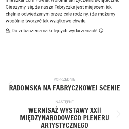
mieszkańcom Powiat Wołomiński życzenia świąteczne.
Cieszymy się, że nasza Fabryczka jest miejscem tak
chętnie odwiedzanym przez całe rodziny, i że możemy
wspólnie tworzyć tak wyjątkowe chwile.
💁 Do zobaczenia na kolejnych wydarzeniach! 😘
Nawigacja
POPRZEDNIE
wpisów
RADOMSKA NA FABRYCZKOWEJ SCENIE
Poprzedni
wpis:
NASTĘPNE
WERNISAŻ WYSTAWY XXII
MIĘDZYNARODOWEGO PLENERU
Następny
ARTYSTYCZNEGO
wpis: