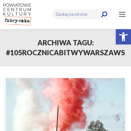
Szukaj:
Otwórz 
ARCHIWA TAGU:
#105ROCZNICABITWYWARSZAWSKI