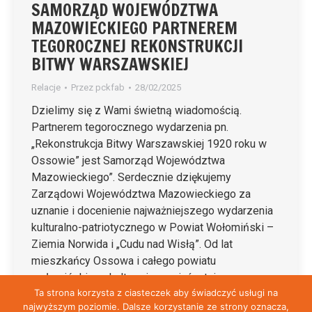
SAMORZĄD WOJEWÓDZTWA
MAZOWIECKIEGO PARTNEREM
TEGOROCZNEJ REKONSTRUKCJI
BITWY WARSZAWSKIEJ
Relacje
Przez
pckfab
28/02/2025
Dzielimy się z Wami świetną wiadomością.
Partnerem tegorocznego wydarzenia pn.
„Rekonstrukcja Bitwy Warszawskiej 1920 roku w
Ossowie” jest Samorząd Województwa
Mazowieckiego”. Serdecznie dziękujemy
Zarządowi Województwa Mazowieckiego za
uznanie i docenienie najważniejszego wydarzenia
kulturalno-patriotycznego w Powiat Wołomiński –
Ziemia Norwida i „Cudu nad Wisłą”. Od lat
mieszkańcy Ossowa i całego powiatu
wołomińskiego kultywują pamięć o tej…
Ta strona korzysta z ciasteczek aby świadczyć usługi na
najwyższym poziomie. Dalsze korzystanie ze strony oznacza,