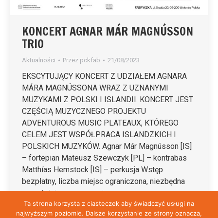
KONCERT AGNAR MÁR MAGNÚSSON
TRIO
Aktualności
Przez
pckfab
21/08/2023
EKSCYTUJĄCY KONCERT Z UDZIAŁEM AGNARA
MÁRA MAGNÚSSONA WRAZ Z UZNANYMI
MUZYKAMI Z POLSKI I ISLANDII. KONCERT JEST
CZĘŚCIĄ MUZYCZNEGO PROJEKTU
ADVENTUROUS MUSIC PLATEAUX, KTÓREGO
CELEM JEST WSPÓŁPRACA ISLANDZKICH I
POLSKICH MUZYKÓW. Agnar Már Magnússon [IS]
– fortepian Mateusz Szewczyk [PL] – kontrabas
Matthías Hemstock [IS] – perkusja Wstęp
bezpłatny, liczba miejsc ograniczona, niezbędna
wcześniejsza rezerwacja…
Ta strona korzysta z ciasteczek aby świadczyć usługi na
najwyższym poziomie. Dalsze korzystanie ze strony oznacza,