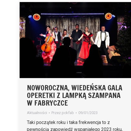
NOWOROCZNA, WIEDEŃSKA GALA
OPERETKI Z LAMPKĄ SZAMPANA
W FABRYCZCE
Aktualności
Przez
pckfab
09/01/2023
Taki początek roku i taka frekwencja to z
pewnością zapowiedź wspaniałego 2023 roku,