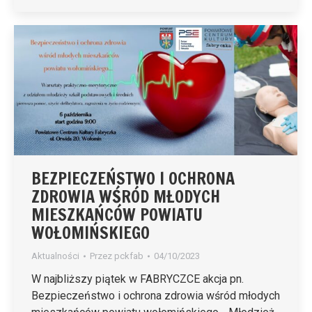
BEZPIECZEŃSTWO I OCHRONA
ZDROWIA WŚRÓD MŁODYCH
MIESZKAŃCÓW POWIATU
WOŁOMIŃSKIEGO
Aktualności
Przez
pckfab
04/10/2023
W najbliższy piątek w FABRYCZCE akcja pn.
Bezpieczeństwo i ochrona zdrowia wśród młodych