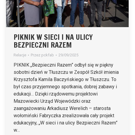
PIKNIK W SIECI I NA ULICY
BEZPIECZNI RAZEM
Relacje
Przez
pckfab
29/09/2025
PIKNIK „Bezpieczni Razem” odbył się w piękny
sobotni dzień w Tłuszczu w Zespół Szkół imienia
Krzysztofa Kamila Baczyńskiego w Tłuszczu. To
był czas przyjemnego spotkania, dobrej zabawy i
edukacji… Dzięki rządowemu projektowi
Mazowiecki Urząd Wojewódzki oraz
zaangażowaniu Arkadiusz Werelich – starosta
wołomiński Fabryczka zrealizowała cały projekt
edukacyjny, „W sieci i na ulicy Bezpieczni Razem”
w…