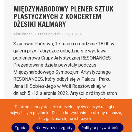
MIĘDZYNARODOWY PLENER SZTUK
PLASTYCZNYCH Z KONCERTEM
DŻESIKI KALMARY
Aktualności
Przez
pckfab
23/01/2023
Szanowni Państwo, 17 marca o godzinie 18:00 w
galerii przy Fabryczce odbędzie się wystawa
poplenerowa Grupy Artystycznej RESONANCES.
Prezentowane dzieła powstały podczas
Międzynarodowego Sympozjum Artystycznego
RESONANCES, który odbył się w Pałacu i Parku
Jana III Sobieskiego w Woli Rasztowskiej, w
dniach 5 -12 sierpnia 2022. Artyści z różnych stron
świata mieli możliwość stworzyć własne dzieła,…
Ta strona korzysta z ciasteczek aby świadczyć usługi na
najwyższym poziomie. Dalsze korzystanie ze strony oznacza,
że zgadzasz się na ich użycie.
© Fabryczka 2026 | Przygotowane przez:
Reklama-Wolomin.pl
&
ht6.pl
Zgoda
Nie wyrażam zgody
Polityka prywatności