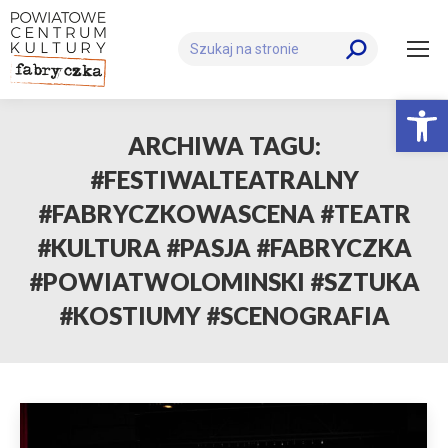
Szukaj:
Otwórz 
ARCHIWA TAGU:
#FESTIWALTEATRALNY
#FABRYCZKOWASCENA #TEATR
#KULTURA #PASJA #FABRYCZKA
#POWIATWOLOMINSKI #SZTUKA
#KOSTIUMY #SCENOGRAFIA