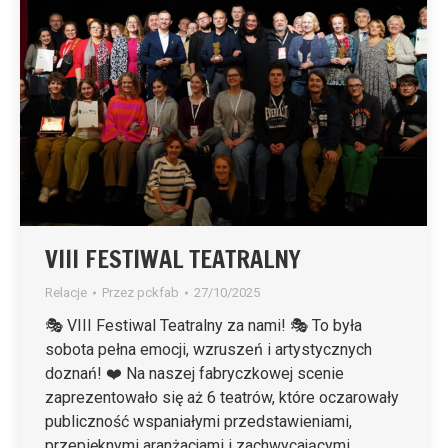
VIII FESTIWAL TEATRALNY
Relacje
Przez
pckfab
27/10/2025
🎭 VIII Festiwal Teatralny za nami! 🎭 To była
sobota pełna emocji, wzruszeń i artystycznych
doznań! ❤️ Na naszej fabryczkowej scenie
zaprezentowało się aż 6 teatrów, które oczarowały
publiczność wspaniałymi przedstawieniami,
przepięknymi aranżacjami i zachwycającymi