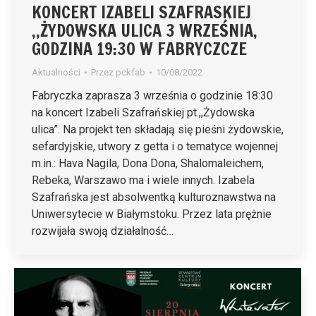
KONCERT IZABELI SZAFRASKIEJ
,,ŻYDOWSKA ULICA 3 WRZEŚNIA,
GODZINA 19:30 W FABRYCZCZE
Aktualności
Przez
pckfab
10/08/2022
Fabryczka zaprasza 3 września o godzinie 18:30
na koncert Izabeli Szafrańskiej pt.,,Żydowska
ulica”. Na projekt ten składają się pieśni żydowskie,
sefardyjskie, utwory z getta i o tematyce wojennej
m.in.: Hava Nagila, Dona Dona, Shalomaleichem,
Rebeka, Warszawo ma i wiele innych. Izabela
Szafrańska jest absolwentką kulturoznawstwa na
Uniwersytecie w Białymstoku. Przez lata prężnie
rozwijała swoją działalność…