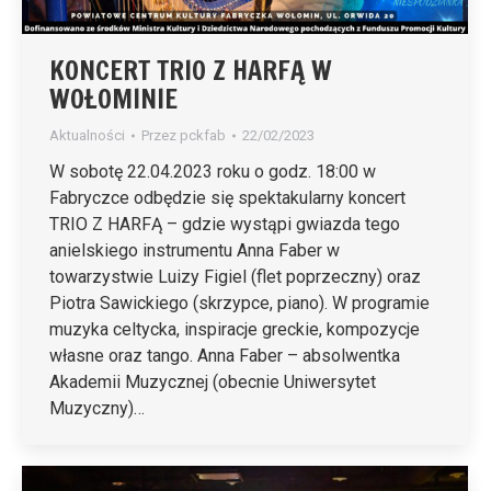
KONCERT TRIO Z HARFĄ W
WOŁOMINIE
Aktualności
Przez
pckfab
22/02/2023
W sobotę 22.04.2023 roku o godz. 18:00 w
Fabryczce odbędzie się spektakularny koncert
TRIO Z HARFĄ – gdzie wystąpi gwiazda tego
anielskiego instrumentu Anna Faber w
towarzystwie Luizy Figiel (flet poprzeczny) oraz
Piotra Sawickiego (skrzypce, piano). W programie
muzyka celtycka, inspiracje greckie, kompozycje
własne oraz tango. Anna Faber – absolwentka
Akademii Muzycznej (obecnie Uniwersytet
Muzyczny)…