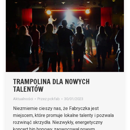
TRAMPOLINA DLA NOWYCH
TALENTÓW
Aktualności
Przez
pckfab
30/01/2023
Niezmiernie cieszy nas, że Fabryczka jest
miejscem, które promuje lokalne talenty i pozwala
rozwinąć skrzydła. Niezwykły, energetyczny
koncert hip hopowy zaowocował nowym