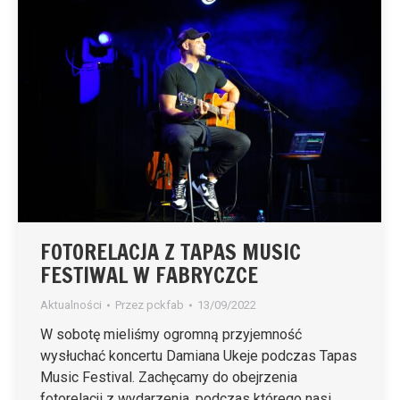
FOTORELACJA Z TAPAS MUSIC
FESTIWAL W FABRYCZCE
Aktualności
Przez
pckfab
13/09/2022
W sobotę mieliśmy ogromną przyjemność
wysłuchać koncertu Damiana Ukeje podczas Tapas
Music Festival. Zachęcamy do obejrzenia
fotorelacji z wydarzenia, podczas którego nasi