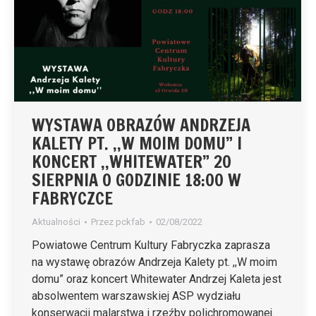
WYSTAWA OBRAZÓW ANDRZEJA
KALETY PT. ,,W MOIM DOMU” I
KONCERT ,,WHITEWATER” 20
SIERPNIA O GODZINIE 18:00 W
FABRYCZCE
Aktualności
Przez
pckfab
02/08/2022
Powiatowe Centrum Kultury Fabryczka zaprasza
na wystawę obrazów Andrzeja Kalety pt. ,,W moim
domu” oraz koncert Whitewater Andrzej Kaleta jest
absolwentem warszawskiej ASP wydziału
konserwacji malarstwa i rzeźby polichromowanej.