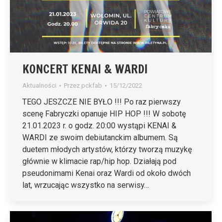
KONCERT KENAI & WARDI
Aktualności
Przez
pckfab
15/12/2022
TEGO JESZCZE NIE BYŁO !!! Po raz pierwszy
scenę Fabryczki opanuje HIP HOP !!! W sobotę
21.01.2023 r. o godz. 20:00 wystąpi KENAI &
WARDI ze swoim debiutanckim albumem. Są
duetem młodych artystów, którzy tworzą muzykę
głównie w klimacie rap/hip hop. Działają pod
pseudonimami Kenai oraz Wardi od około dwóch
lat, wrzucając wszystko na serwisy…