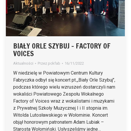
BIAŁY ORLE SZYBUJ – FACTORY OF
VOICES
Aktualności
Przez
pckfab
16/11/2022
W niedzielę w Powiatowym Centrum Kultury
Fabryczka odbył się koncert pt.,,Biały Orle Szybuj’’,
podczas którego wielu wzruszeń dostarczyli nam
wokaliści Powiatowego Zespołu Wokalnego
Factory of Voices wraz z wokalistami i muzykami
z Prywatnej Szkoły Muzycznej I i II stopnia im.
Witolda Lutosławskiego w Wołominie. Koncert
objął honorowym patronatem Adam Lubiak –
Starosta Wołomiński. Usłyszeliśmy jedne…