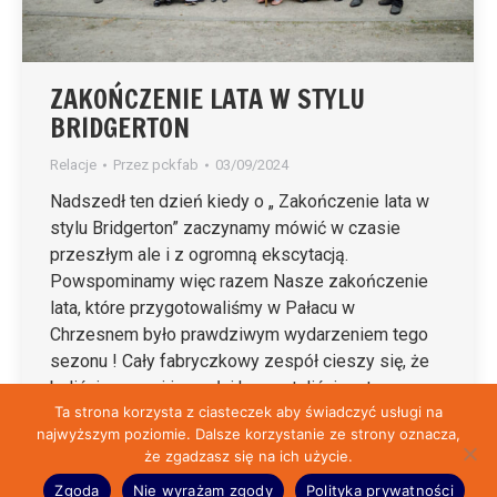
ZAKOŃCZENIE LATA W STYLU
BRIDGERTON
Relacje
Przez
pckfab
03/09/2024
Nadszedł ten dzień kiedy o „ Zakończenie lata w
stylu Bridgerton” zaczynamy mówić w czasie
przeszłym ale i z ogromną ekscytacją.
Powspominamy więc razem Nasze zakończenie
lata, które przygotowaliśmy w Pałacu w
Chrzesnem było prawdziwym wydarzeniem tego
sezonu ! Cały fabryczkowy zespół cieszy się, że
byliście z nami i w pełni korzystaliście z tego co…
Ta strona korzysta z ciasteczek aby świadczyć usługi na
najwyższym poziomie. Dalsze korzystanie ze strony oznacza,
że zgadzasz się na ich użycie.
© Fabryczka 2026 | Przygotowane przez:
Reklama-Wolomin.pl
&
ht6.pl
Zgoda
Nie wyrażam zgody
Polityka prywatności