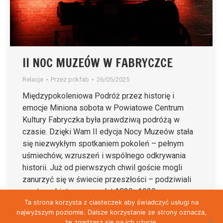
II NOC MUZEÓW W FABRYCZCE
Relacje
Przez
pckfab
26/05/2025
Międzypokoleniowa Podróż przez historię i
emocje Miniona sobota w Powiatowe Centrum
Kultury Fabryczka była prawdziwą podróżą w
czasie. Dzięki Wam II edycja Nocy Muzeów stała
się niezwykłym spotkaniem pokoleń – pełnym
uśmiechów, wzruszeń i wspólnego odkrywania
historii. Już od pierwszych chwil goście mogli
zanurzyć się w świecie przeszłości – podziwiali
wystawę historyczną z lat 1830–1920,…
Ta strona korzysta z ciasteczek aby świadczyć usługi na
najwyższym poziomie. Dalsze korzystanie ze strony oznacza,
że zgadzasz się na ich użycie.