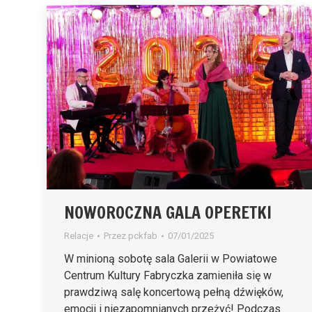
NOWOROCZNA GALA OPERETKI
Relacje
Przez
pckfab
07/01/2025
W minioną sobotę sala Galerii w Powiatowe
Centrum Kultury Fabryczka zamieniła się w
prawdziwą salę koncertową pełną dźwięków,
emocji i niezapomnianych przeżyć! Podczas