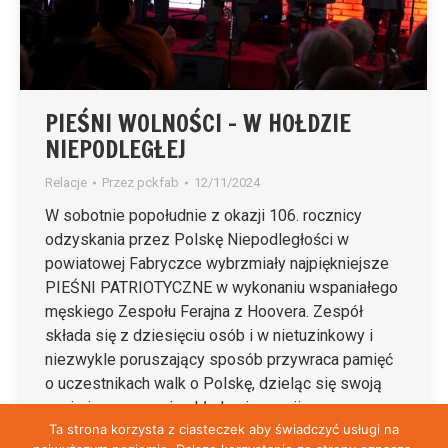
PIEŚNI WOLNOŚCI – W HOŁDZIE
NIEPODLEGŁEJ
Relacje
Przez
pckfab
12/11/2024
W sobotnie popołudnie z okazji 106. rocznicy
odzyskania przez Polskę Niepodległości w
powiatowej Fabryczce wybrzmiały najpiękniejsze
PIEŚNI PATRIOTYCZNE w wykonaniu wspaniałego
męskiego Zespołu Ferajna z Hoovera. Zespół
składa się z dziesięciu osób i w nietuzinkowy i
niezwykle poruszający sposób przywraca pamięć
o uczestnikach walk o Polskę, dzieląc się swoją
pasją i ogromnymi pokładami energii z…
Ta strona korzysta z ciasteczek aby świadczyć usługi na