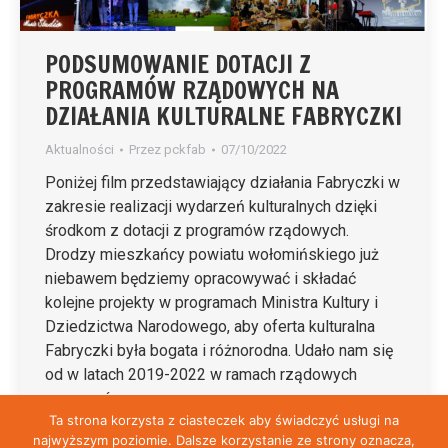
PODSUMOWANIE DOTACJI Z
PROGRAMÓW RZĄDOWYCH NA
DZIAŁANIA KULTURALNE FABRYCZKI
Aktualności
Przez
pckfab
07/10/2022
Poniżej film przedstawiający działania Fabryczki w
zakresie realizacji wydarzeń kulturalnych dzięki
środkom z dotacji z programów rządowych.
Drodzy mieszkańcy powiatu wołomińskiego już
niebawem będziemy opracowywać i składać
kolejne projekty w programach Ministra Kultury i
Dziedzictwa Narodowego, aby oferta kulturalna
Fabryczki była bogata i różnorodna. Udało nam się
od w latach 2019-2022 w ramach rządowych
programów…
Ta strona korzysta z ciasteczek aby świadczyć usługi na
najwyższym poziomie. Dalsze korzystanie ze strony oznacza,