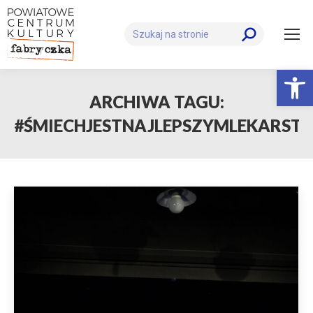
Szukaj:
Otwórz 
ARCHIWA TAGU:
#ŚMIECHJESTNAJLEPSZYMLEKARST