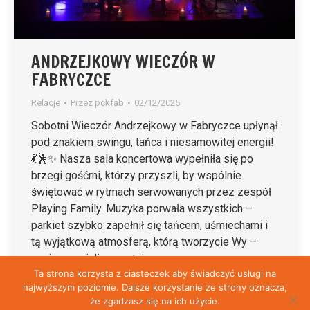
ANDRZEJKOWY WIECZÓR W
FABRYCZCE
Relacje
Przez
pckfab
02/12/2025
Sobotni Wieczór Andrzejkowy w Fabryczce upłynął
pod znakiem swingu, tańca i niesamowitej energii!
💃🕺✨ Nasza sala koncertowa wypełniła się po
brzegi gośćmi, którzy przyszli, by wspólnie
świętować w rytmach serwowanych przez zespół
Playing Family. Muzyka porwała wszystkich –
parkiet szybko zapełnił się tańcem, uśmiechami i
tą wyjątkową atmosferą, którą tworzycie Wy –
nasi wspaniali uczestnicy.…
Ta strona korzysta z ciasteczek aby świadczyć usługi na
najwyższym poziomie. Dalsze korzystanie ze strony oznacza,
że zgadzasz się na ich użycie.