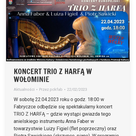
KONCERT TRIO Z HARFĄ W
WOŁOMINIE
Aktualności
Przez
pckfab
22/02/2023
W sobotę 22.04.2023 roku o godz. 18:00 w
Fabryczce odbędzie się spektakularny koncert
TRIO Z HARFĄ – gdzie wystąpi gwiazda tego
anielskiego instrumentu Anna Faber w
towarzystwie Luizy Figiel (flet poprzeczny) oraz
Piotra Sawickiego (skrzypce, piano). W programie