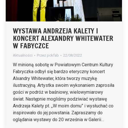
WYSTAWA ANDRZEJA KALETY I
KONCERT ALEXANDRY WHITEWATER
W FABYCZCE
Aktualności
Przez
pckfab
22/08/2022
W minioną sobotę w Powiatowym Centrum Kultury
Fabryczka odbył się bardzo eteryczny koncert
Alxandry Whitewater, która tworzy muzykę
ilustracyjną. Artystka swoim wykonaniem zaprosiła
gości w podróż w baśniowy, wielowymiarowy
świat. Następnie mogliśmy podziwiać wystawę
Andrzeja Kalety pt. ,,W moim domu” i wysłuchać co
inspirowało do jej powstania. Zapraszamy do
oglądania wystawy do 20 września w Galerii…