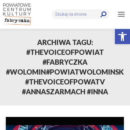
Szukaj:
Otwórz 
ARCHIWA TAGU:
#THEVOICEOFPOWIAT
#FABRYCZKA
#WOLOMIN#POWIATWOLOMINSKI
#THEVOICEOFPOWATV
#ANNASZARMACH #INNA