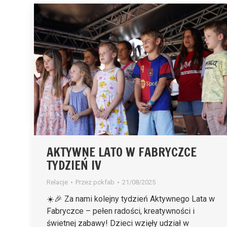
AKTYWNE LATO W FABRYCZCE
TYDZIEŃ IV
Relacje
Przez
pckfab
21/08/2025
☀️🎉 Za nami kolejny tydzień Aktywnego Lata w
Fabryczce – pełen radości, kreatywności i
świetnej zabawy! Dzieci wzięły udział w