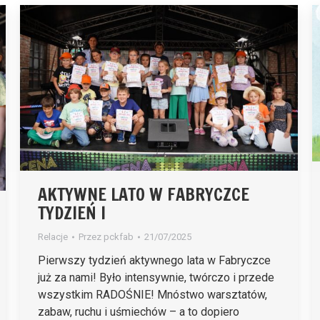
AKTYWNE LATO W FABRYCZCE
TYDZIEŃ I
Relacje
Przez
pckfab
21/07/2025
Pierwszy tydzień aktywnego lata w Fabryczce
już za nami! Było intensywnie, twórczo i przede
wszystkim RADOŚNIE! Mnóstwo warsztatów,
zabaw, ruchu i uśmiechów – a to dopiero