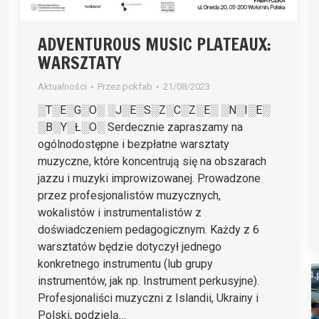
ADVENTUROUS MUSIC PLATEAUX:
WARSZTATY
Aktualności
Przez
pckfab
21/08/2023
░T░E░G░O░ ░J░E░S░Z░C░Z░E░ ░N░I░E░
░B░Y░Ł░O░ Serdecznie zapraszamy na
ogólnodostępne i bezpłatne warsztaty
muzyczne, które koncentrują się na obszarach
jazzu i muzyki improwizowanej. Prowadzone
przez profesjonalistów muzycznych,
wokalistów i instrumentalistów z
doświadczeniem pedagogicznym. Każdy z 6
warsztatów będzie dotyczył jednego
konkretnego instrumentu (lub grupy
instrumentów, jak np. Instrument perkusyjne).
Profesjonaliści muzyczni z Islandii, Ukrainy i
Polski, podzielą…