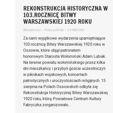
REKONSTRUKCJA HISTORYCZNA W
103.ROCZNICĘ BITWY
WARSZAWSKIEJ 1920 ROKU
Aktualności
Przez
pckfab
21/08/2023
Za nami wyjątkowe wydarzenia upamiętniające
103.rocznicę Bitwy Warszawskiej 1920 roku w
Ossowie, które objął patronatem
honorowym Starosta Wołomiński Adam Lubiak.
Na terenie powiatu wołomińskiego przez kilka
dni mieszkańcy i przybyli goście uczestniczyli
w piknikach wojskowych, koncertach
patriotycznych i uroczystościach religijnych. 15
sierpnia na Polach Ossowskich odbyła się
Rekonstrukcja Historycznej Bitwy Warszawskiej
1920 roku, którą Powiatowe Centrum Kultury
Fabryczka zorganizowało…