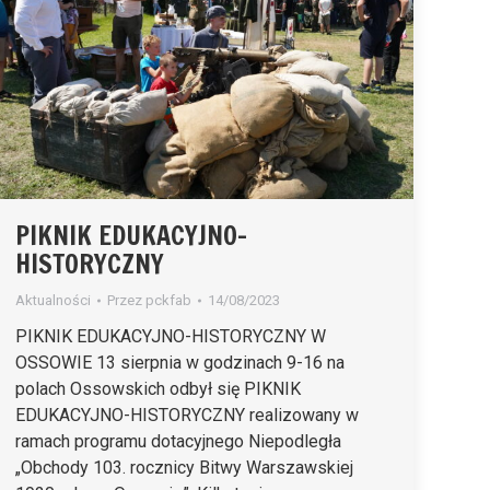
PIKNIK EDUKACYJNO-
HISTORYCZNY
Aktualności
Przez
pckfab
14/08/2023
PIKNIK EDUKACYJNO-HISTORYCZNY W
OSSOWIE 13 sierpnia w godzinach 9-16 na
polach Ossowskich odbył się PIKNIK
EDUKACYJNO-HISTORYCZNY realizowany w
ramach programu dotacyjnego Niepodległa
„Obchody 103. rocznicy Bitwy Warszawskiej