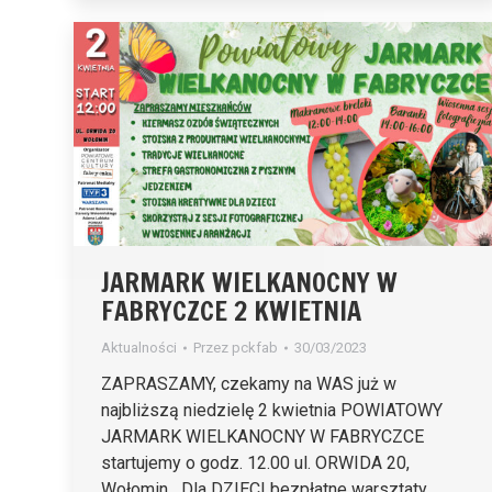
JARMARK WIELKANOCNY W
FABRYCZCE 2 KWIETNIA
Aktualności
Przez
pckfab
30/03/2023
ZAPRASZAMY, czekamy na WAS już w
najbliższą niedzielę 2 kwietnia POWIATOWY
JARMARK WIELKANOCNY W FABRYCZCE
startujemy o godz. 12.00 ul. ORWIDA 20,
Wołomin Dla DZIECI bezpłatne warsztaty