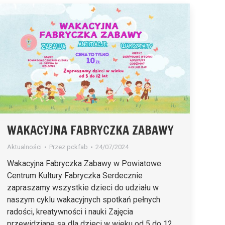
WAKACYJNA FABRYCZKA ZABAWY
Aktualności
Przez
pckfab
24/07/2024
Wakacyjna Fabryczka Zabawy w Powiatowe
Centrum Kultury Fabryczka Serdecznie
zapraszamy wszystkie dzieci do udziału w
naszym cyklu wakacyjnych spotkań pełnych
radości, kreatywności i nauki Zajęcia
przewidziane są dla dzieci w wieku od 5 do 12