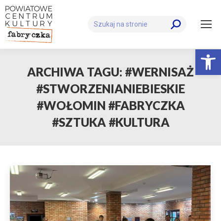
Szukaj:
Otwórz 
ARCHIWA TAGU:
#WERNISAŻ
#STWORZENIANIEBIESKIE
#WOŁOMIN #FABRYCZKA
#SZTUKA #KULTURA