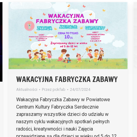
WAKACYJNA FABRYCZKA ZABAWY
Aktualności
Przez
pckfab
24/07/2024
Wakacyjna Fabryczka Zabawy w Powiatowe
Centrum Kultury Fabryczka Serdecznie
zapraszamy wszystkie dzieci do udziału w
naszym cyklu wakacyjnych spotkań pełnych
radości, kreatywności i nauki Zajęcia
przewidziane są dla dzieci w wieku od 5 do 12