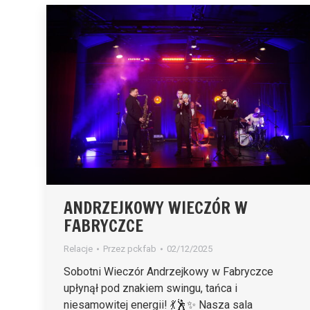
ANDRZEJKOWY WIECZÓR W
FABRYCZCE
Relacje
Przez
pckfab
02/12/2025
Sobotni Wieczór Andrzejkowy w Fabryczce
upłynął pod znakiem swingu, tańca i
niesamowitej energii! 💃🕺✨ Nasza sala