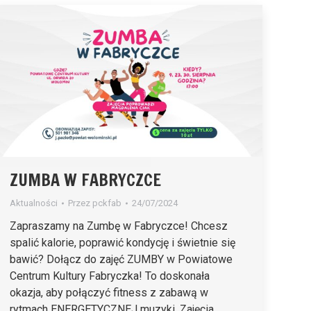
ZUMBA W FABRYCZCE
Aktualności
Przez
pckfab
24/07/2024
Zapraszamy na Zumbę w Fabryczce! Chcesz
spalić kalorie, poprawić kondycję i świetnie się
bawić? Dołącz do zajęć ZUMBY w Powiatowe
Centrum Kultury Fabryczka! To doskonała
okazja, aby połączyć fitness z zabawą w
rytmach ENERGETYCZNEJ muzyki. Zajęcia