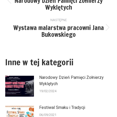
Narodowy Dzień Pamięci Żołnierzy
Poprzedni
Wyklętych
wpis:
NASTĘPNE
Wystawa malarstwa pracowni Jana
Następny
Bukowskiego
wpis:
Inne w tej kategorii
Narodowy Dzień Pamięci Żołnierzy
Wyklętych
19/02/2024
Festiwal Smaku i Tradycji
06/09/2021