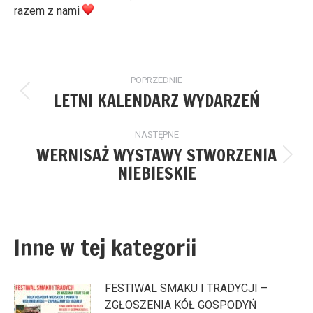
razem z nami
Nawigacja
POPRZEDNIE
wpisów
LETNI KALENDARZ WYDARZEŃ
Poprzedni
wpis:
NASTĘPNE
WERNISAŻ WYSTAWY STWORZENIA
Następny
NIEBIESKIE
wpis:
Inne w tej kategorii
FESTIWAL SMAKU I TRADYCJI –
ZGŁOSZENIA KÓŁ GOSPODYŃ