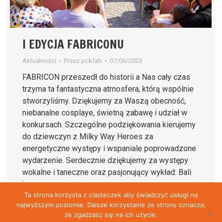
I EDYCJA FABRICONU
Aktualności
Przez
pckfab
07/06/2023
FABRICON przeszedł do historii a Nas cały czas
trzyma ta fantastyczna atmosfera, którą wspólnie
stworzyliśmy. Dziękujemy za Waszą obecność,
niebanalne cosplaye, świetną zabawę i udział w
konkursach. Szczególne podziękowania kierujemy
do dziewczyn z Milky Way Heroes za
energetyczne występy i wspaniale poprowadzone
wydarzenie. Serdecznie dziękujemy za występy
wokalne i taneczne oraz pasjonujący wykład: Bali
i…
Ta strona korzysta z ciasteczek aby świadczyć usługi na
najwyższym poziomie. Dalsze korzystanie ze strony oznacza,
że zgadzasz się na ich użycie.