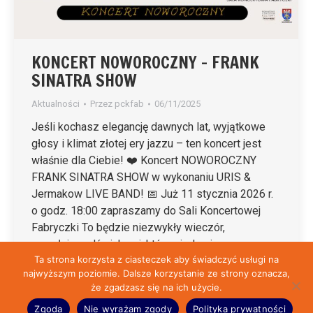
KONCERT NOWOROCZNY – FRANK
SINATRA SHOW
Aktualności
Przez
pckfab
06/11/2025
Jeśli kochasz elegancję dawnych lat, wyjątkowe
głosy i klimat złotej ery jazzu – ten koncert jest
właśnie dla Ciebie! ❤️ Koncert NOWOROCZNY
FRANK SINATRA SHOW w wykonaniu URIS &
Jermakow LIVE BAND! 📅 Już 11 stycznia 2026 r.
o godz. 18:00 zapraszamy do Sali Koncertowej
Fabryczki To będzie niezwykły wieczór,
wypełniony dźwiękami, które nigdy się…
Ta strona korzysta z ciasteczek aby świadczyć usługi na
najwyższym poziomie. Dalsze korzystanie ze strony oznacza,
że zgadzasz się na ich użycie.
© Fabryczka 2026 | Przygotowane przez:
Reklama-Wolomin.pl
&
ht6.pl
Zgoda
Nie wyrażam zgody
Polityka prywatności