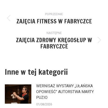
Nawigacja
POPRZEDNIE
wpisów
ZAJĘCIA FITNESS W FABRYCZCE
Poprzedni
wpis:
NASTĘPNE
ZAJĘCIA ZDROWY KRĘGOSŁUP W
Następny
FABRYCZCE
wpis:
Inne w tej kategorii
WERNISAŻ WYSTAWY „UŁAŃSKA
OPOWIEŚĆ” AUTORSTWA MARTY
PUZIO
01/08/2026