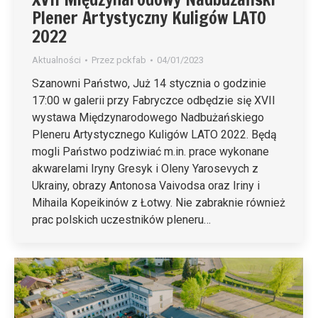
Plener Artystyczny Kuligów LATO
2022
Aktualności
Przez
pckfab
04/01/2023
Szanowni Państwo, Już 14 stycznia o godzinie
17:00 w galerii przy Fabryczce odbędzie się XVII
wystawa Międzynarodowego Nadbużańskiego
Pleneru Artystycznego Kuligów LATO 2022. Będą
mogli Państwo podziwiać m.in. prace wykonane
akwarelami Iryny Gresyk i Oleny Yarosevych z
Ukrainy, obrazy Antonosa Vaivodsa oraz Iriny i
Mihaila Kopeikinów z Łotwy. Nie zabraknie również
prac polskich uczestników pleneru…