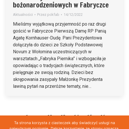
bożonarodzeniowych w Fabryczce
Aktualności
Przez
pckfab
14/12/2022
Mieliśmy wyjątkową przyjemność po raz drugi
gościć w Fabryczce Pierwszą Damę RP Panią
Agatę Kornhauser-Dudę. Pani Prezydentowa
dołączyła do dzieci ze Szkoły Podstawowej
Novum z Wołomina uczestniczących w
warsztatach „Fabryka Piernika” i wzbogaciła je
opowiadając o tradycjach świątecznych, które
pielęgnuje ze swoją rodziną. Dzieci bez
skrępowania zasypały Małżonkę Prezydenta
lawiną pytań na przeróżne tematy, nie…
←
1
…
12
13
14
15
16
…
Ta strona korzysta z ciasteczek aby świadczyć usługi na
37
→
najwyższym poziomie. Dalsze korzystanie ze strony oznacza,