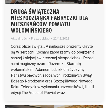
DRUGA ŚWIĄTECZNA
NIESPODZIANKA FABRYCZKI DLA
MIESZKAŃCÓW POWIATU
WOŁOMIŃSKIEGO
Aktualności
Przez
pckfab
22/12/2022
Coraz bliżej święta… A najlepsze prezenty ukryte
są w sercach! Kochani zapraszamy do obejrzenia
naszej kolejnej świątecznej niespodzianki. Przed
nami magiczny czas… Razem ze Starostą
wołomińskim Adamem Lubiakiem życzymy
Państwu pięknych, radosnych i rodzinnych Świąt
Bożego Narodzenia oraz Szczęśliwego Nowego
Roku. Teledysk w wykonaniu uczestników I, II i III
edycji The Voice of Powiat wraz…