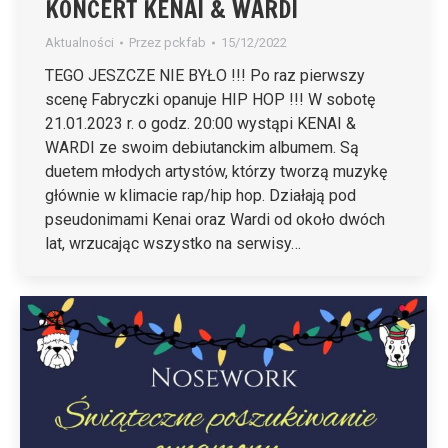
KONCERT KENAI & WARDI
Aktualności
Przez
pckfab
15/12/2022
TEGO JESZCZE NIE BYŁO !!! Po raz pierwszy
scenę Fabryczki opanuje HIP HOP !!! W sobotę
21.01.2023 r. o godz. 20:00 wystąpi KENAI &
WARDI ze swoim debiutanckim albumem. Są
duetem młodych artystów, którzy tworzą muzykę
głównie w klimacie rap/hip hop. Działają pod
pseudonimami Kenai oraz Wardi od około dwóch
lat, wrzucając wszystko na serwisy…