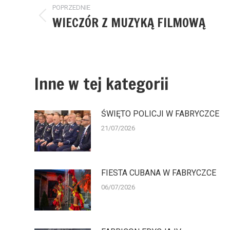
wpisów
POPRZEDNIE
WIECZÓR Z MUZYKĄ FILMOWĄ
Poprzedni
wpis:
Inne w tej kategorii
ŚWIĘTO POLICJI W FABRYCZCE
21/07/2026
FIESTA CUBANA W FABRYCZCE
06/07/2026