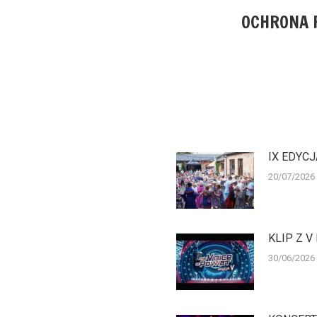
OCHRONA 
Następny
wpis:
IX EDYC
20/07/2026
KLIP Z V
30/06/2026