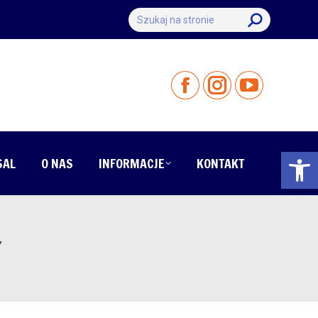
Szukaj:
Otwórz 
SAL
O NAS
INFORMACJE
KONTAKT
Y