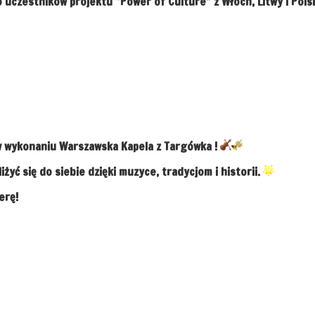
o uczestników projektu “Power of Culture” z Włoch, Litwy i Pols
w wykonaniu
Warszawska Kapela z Targówka
!
iżyć się do siebie dzięki muzyce, tradycjom i historii.
erę!