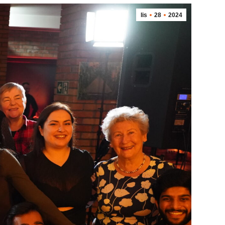
lis
28
2024