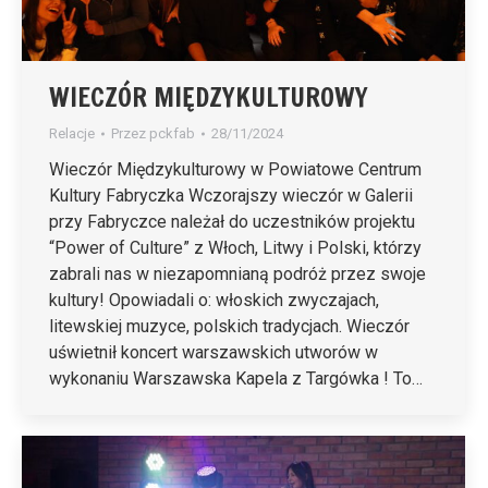
WIECZÓR MIĘDZYKULTUROWY
Relacje
Przez
pckfab
28/11/2024
Wieczór Międzykulturowy w Powiatowe Centrum
Kultury Fabryczka Wczorajszy wieczór w Galerii
przy Fabryczce należał do uczestników projektu
“Power of Culture” z Włoch, Litwy i Polski, którzy
zabrali nas w niezapomnianą podróż przez swoje
kultury! Opowiadali o: włoskich zwyczajach,
litewskiej muzyce, polskich tradycjach. Wieczór
uświetnił koncert warszawskich utworów w
wykonaniu Warszawska Kapela z Targówka ! To…