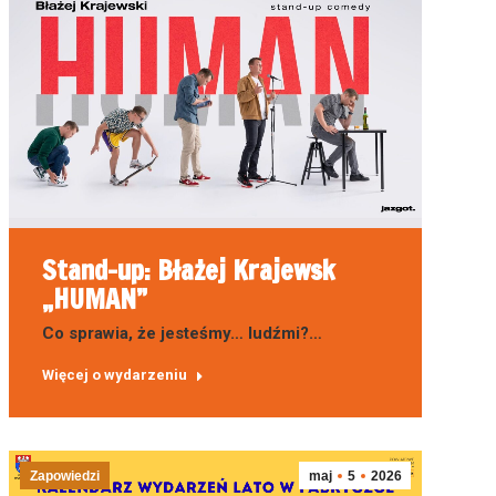
Stand-up: Błażej Krajewsk
„HUMAN”
Co sprawia, że jesteśmy… ludźmi?…
Więcej o wydarzeniu
Zapowiedzi
maj
5
2026