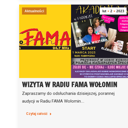
Aktualności
lut
2
2023
WIZYTA W RADIU FAMA WOŁOMIN
Zapraszamy do odsłuchania dzisiejszej, porannej
audycji w Radiu FAMA Wołomin.…
Czytaj całość