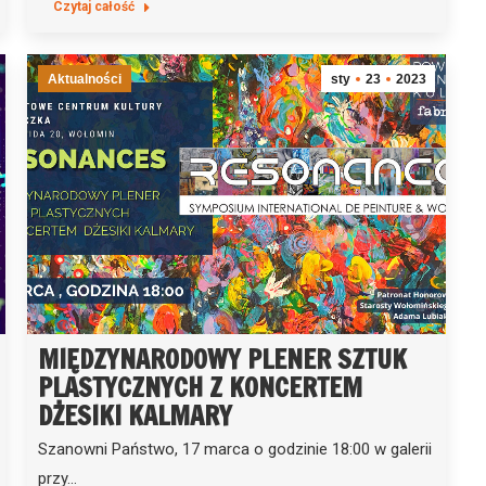
Czytaj całość
Aktualności
sty
23
2023
MIĘDZYNARODOWY PLENER SZTUK
PLASTYCZNYCH Z KONCERTEM
DŻESIKI KALMARY
Szanowni Państwo, 17 marca o godzinie 18:00 w galerii
przy…