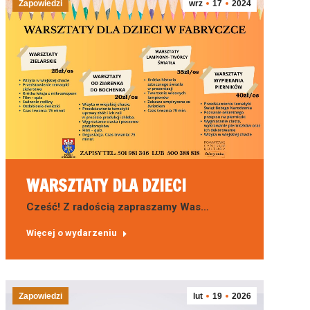
Zapowiedzi
wrz
17
2024
WARSZTATY DLA DZIECI
Cześć! Z radością zapraszamy Was…
Więcej o wydarzeniu
Zapowiedzi
lut
19
2026