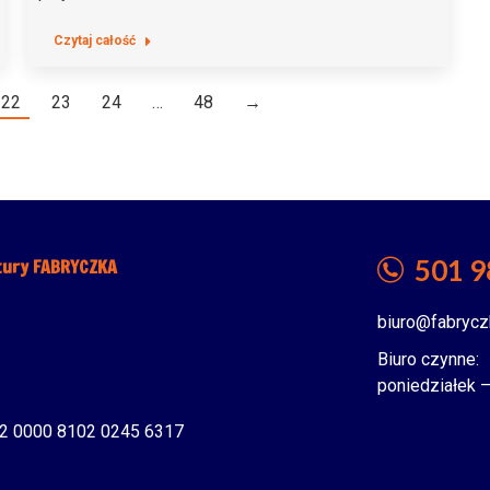
Czytaj całość
22
23
24
…
48
→
501 9
tury FABRYCZKA
biuro@fabrycz
Biuro czynne:
poniedziałek –
2 0000 8102 0245 6317