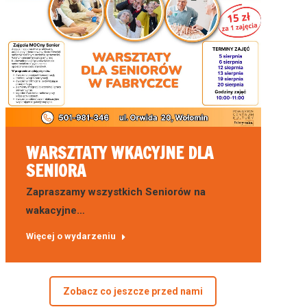
WARSZTATY WKACYJNE DLA
SENIORA
Zapraszamy wszystkich Seniorów na
wakacyjne…
Więcej o wydarzeniu
Zobacz co jeszcze przed nami