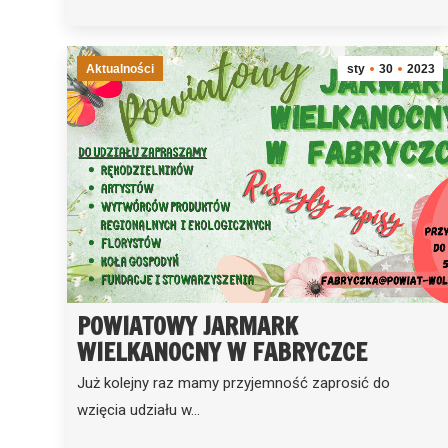
Aktualności
sty
30
2023
POWIATOWY JARMARK
WIELKANOCNY W FABRYCZCE
Już kolejny raz mamy przyjemność zaprosić do
wzięcia udziału w…