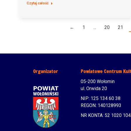
Czytaj całość
←
1
…
20
21
Organizator
Powiatowe Centrum Kul
05-200 Wołomin
ul. Orwida 20
NIP: 125 134 60 38
REGON: 140128993
NR KONTA: 52 1020 104