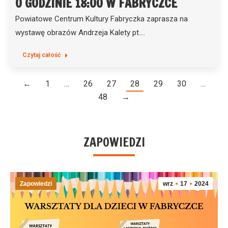
O GODZINIE 18:00 W FABRYCZCE
Powiatowe Centrum Kultury Fabryczka zaprasza na
wystawę obrazów Andrzeja Kalety pt.…
Czytaj całość
←
1
…
26
27
28
29
30
…
48
→
ZAPOWIEDZI
Zapowiedzi
wrz
17
2024