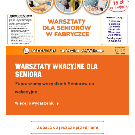
WARSZTATY WKACYJNE DLA
SENIORA
Zapraszamy wszystkich Seniorów na
wakacyjne…
Więcej o wydarzeniu
Zobacz co jeszcze przed nami