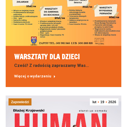
WARSZTATY DLA DZIECI
Cześć! Z radością zapraszamy Was…
Więcej o wydarzeniu
Zapowiedzi
lut
19
2026