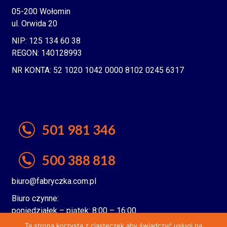
05-200 Wołomin
ul. Orwida 20
NIP: 125 134 60 38
REGON: 140128993
NR KONTA: 52 1020 1042 0000 8102 0245 6317
501 981 346
500 388 818
biuro@fabryczka.com.pl
Biuro czynne:
poniedziałek – piątek: 8:00 – 16:00
Ta strona korzysta z ciasteczek aby świadczyć usługi na