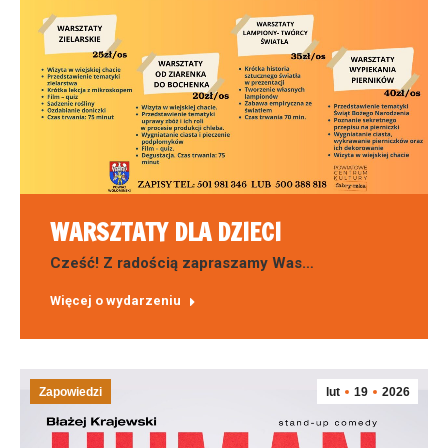
WARSZTATY DLA DZIECI
Cześć! Z radością zapraszamy Was…
Więcej o wydarzeniu
Zapowiedzi
lut
19
2026