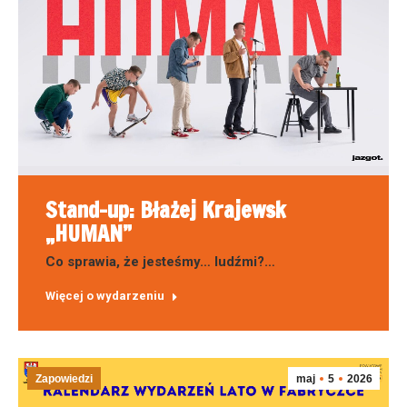
Stand-up: Błażej Krajewsk
„HUMAN”
Co sprawia, że jesteśmy… ludźmi?…
Więcej o wydarzeniu
Zapowiedzi
maj
5
2026