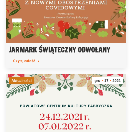
JARMARK ŚWIĄTECZNY ODWOŁANY
Czytaj całość
Aktualności
gru
17
2021