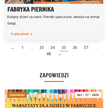
FABRYKA PIERNIKA
Kolejny dzień za nami. Pierniki upieczone, wiedza na temat
świąt…
Czytaj całość
←
1
…
33
34
35
36
37
…
48
→
ZAPOWIEDZI
Zapowiedzi
wrz
17
2024