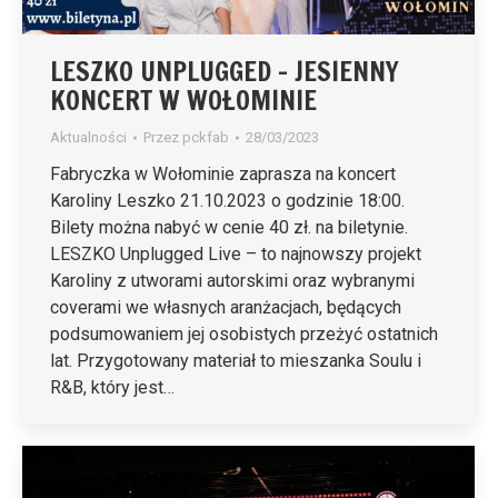
LESZKO UNPLUGGED – JESIENNY
KONCERT W WOŁOMINIE
Aktualności
Przez
pckfab
28/03/2023
Fabryczka w Wołominie zaprasza na koncert
Karoliny Leszko 21.10.2023 o godzinie 18:00.
Bilety można nabyć w cenie 40 zł. na biletynie.
LESZKO Unplugged Live – to najnowszy projekt
Karoliny z utworami autorskimi oraz wybranymi
coverami we własnych aranżacjach, będących
podsumowaniem jej osobistych przeżyć ostatnich
lat. Przygotowany materiał to mieszanka Soulu i
R&B, który jest…