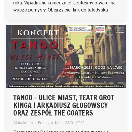
roku. Wpadnijcie koniecznie! Jesteśmy otwarci na
wasze pomysły. Obejrzyjcie: link do teledysku
TANGO – ULICE MIAST, TEATR GROT
KINGA I ARKADIUSZ GŁOGOWSCY
ORAZ ZESPÓŁ THE GOATERS
Aktualności
Przez
pckfab
23/01/2023