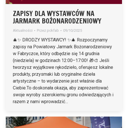
ZAPISY DLA WYSTAWCÓW NA
JARMARK BOŻONARODZENIOWY
Aktualności
Przez
pckfab
09/10/2025
🎄✨ DRODZY WYSTAWCY! ✨🎄 Rozpoczynamy
zapisy na Powiatowy Jarmark Bożonarodzeniowy
w Fabryczce, który odbędzie się 14 grudnia
(niedziela) w godzinach 12:00–17:00! 🎁🎨 Jeśli
tworzysz wyjątkowe rękodzieło, oferujesz lokalne
produkty, przysmaki lub oryginalne dzieła
artystyczne – to wydarzenie jest właśnie dla
Ciebie.To doskonała okazja, aby zaprezentować
swoje wyroby szerokiemu gronu odwiedzających i
razem z nami wprowadzić…