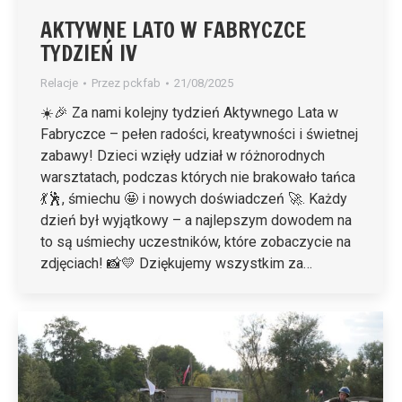
AKTYWNE LATO W FABRYCZCE
TYDZIEŃ IV
Relacje
Przez
pckfab
21/08/2025
☀️🎉 Za nami kolejny tydzień Aktywnego Lata w
Fabryczce – pełen radości, kreatywności i świetnej
zabawy! Dzieci wzięły udział w różnorodnych
warsztatach, podczas których nie brakowało tańca
💃🕺, śmiechu 🤩 i nowych doświadczeń 🚀. Każdy
dzień był wyjątkowy – a najlepszym dowodem na
to są uśmiechy uczestników, które zobaczycie na
zdjęciach! 📸💛 Dziękujemy wszystkim za…