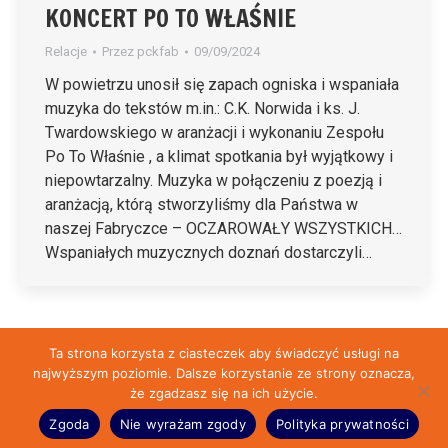
KONCERT PO TO WŁAŚNIE
Relacje
Przez
pckfab
09/09/2024
W powietrzu unosił się zapach ogniska i wspaniała
muzyka do tekstów m.in.: C.K. Norwida i ks. J.
Twardowskiego w aranżacji i wykonaniu Zespołu
Po To Właśnie , a klimat spotkania był wyjątkowy i
niepowtarzalny. Muzyka w połączeniu z poezją i
aranżacją, którą stworzyliśmy dla Państwa w
naszej Fabryczce – OCZAROWAŁY WSZYSTKICH…
Wspaniałych muzycznych doznań dostarczyli…
Ta strona korzysta z ciasteczek aby świadczyć usługi na
1
2
→
najwyższym poziomie. Dalsze korzystanie ze strony oznacza,
że zgadzasz się na ich użycie.
© Fabryczka 2026 | Przygotowane przez:
Reklama-Wolomin.pl
&
ht6.pl
Zgoda
Nie wyrażam zgody
Polityka prywatności