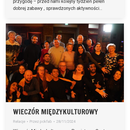
przygodę – przed nami kolejny tydzień pełen
dobrej zabawy , sprawdzonych aktywności…
WIECZÓR MIĘDZYKULTUROWY
Relacje
Przez
pckfab
28/11/2024