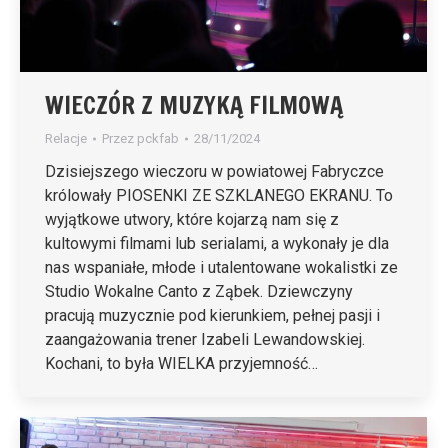
WIECZÓR Z MUZYKĄ FILMOWĄ
Relacje
Przez
pckfab
28/11/2024
Dzisiejszego wieczoru w powiatowej Fabryczce
królowały PIOSENKI ZE SZKLANEGO EKRANU. To
wyjątkowe utwory, które kojarzą nam się z
kultowymi filmami lub serialami, a wykonały je dla
nas wspaniałe, młode i utalentowane wokalistki ze
Studio Wokalne Canto z Ząbek. Dziewczyny
pracują muzycznie pod kierunkiem, pełnej pasji i
zaangażowania trener Izabeli Lewandowskiej.
Kochani, to była WIELKA przyjemność…