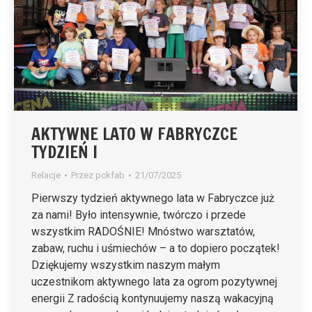
AKTYWNE LATO W FABRYCZCE
TYDZIEŃ I
Relacje
Przez
pckfab
21/07/2025
Pierwszy tydzień aktywnego lata w Fabryczce już
za nami! Było intensywnie, twórczo i przede
wszystkim RADOŚNIE! Mnóstwo warsztatów,
zabaw, ruchu i uśmiechów – a to dopiero początek!
Dziękujemy wszystkim naszym małym
uczestnikom aktywnego lata za ogrom pozytywnej
energii Z radością kontynuujemy naszą wakacyjną