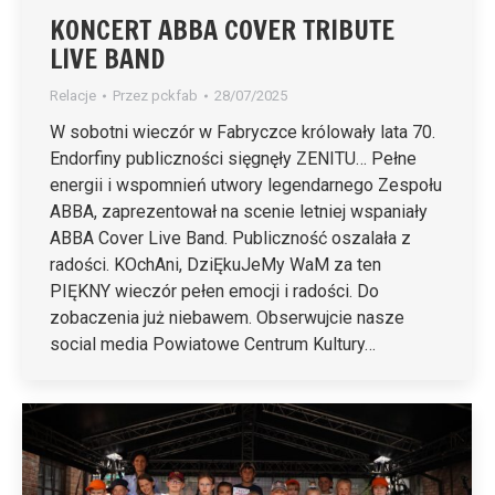
KONCERT ABBA COVER TRIBUTE
LIVE BAND
Relacje
Przez
pckfab
28/07/2025
W sobotni wieczór w Fabryczce królowały lata 70.
Endorfiny publiczności sięgnęły ZENITU… Pełne
energii i wspomnień utwory legendarnego Zespołu
ABBA, zaprezentował na scenie letniej wspaniały
ABBA Cover Live Band. Publiczność oszalała z
radości. KOchAni, DziĘkuJeMy WaM za ten
PIĘKNY wieczór pełen emocji i radości. Do
zobaczenia już niebawem. Obserwujcie nasze
social media Powiatowe Centrum Kultury…